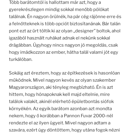
Több barátomtól is hallottam már azt, hogy a
gyerekrészlegen mindig sokkal menőbb pólókat
találnak. Én nagyon örülnék, ha pár cég rájönne erre és
a felnőtteknek is több opciót biztosítanának. Bár talán
pont ezt az űrt töltik ki az olyan „designer” boltok, ahol
igazából használt ruhákat adnak el nekünk sokkal
drágábban. Úgyhogy nincs nagyon jó megoldás, csak
hogy imádkozzon az ember, hátha talál valami jót egy
turkálóban.
Sokáig azt éreztem, hogy az építkezések is hasonlóan
működnek. Mivel nagyon kevés az olyan szakember
Magyarországon, aki tényleg megbízható. Én is azt
hittem, hogy hónapoknak kell majd eltelnie, mire
találok valakit, akinél elérhető épületbontás siófok
környékén. Az egyik barátom azonban azt mondta
nekem, hogy ő korábban a Pannon Fuvar 2000-nél
rendezte el az ilyen ügyeit. Mivel nagyon adtam a
szavára, ezért úgy döntöttem, hogy utána fogok nézni