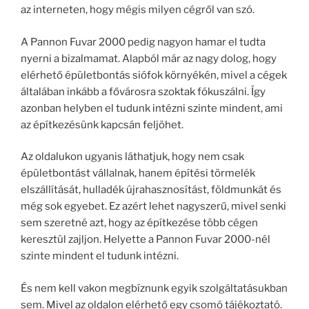
az interneten, hogy mégis milyen cégről van szó.
A Pannon Fuvar 2000 pedig nagyon hamar el tudta
nyerni a bizalmamat. Alapból már az nagy dolog, hogy
elérhető épületbontás siófok környékén, mivel a cégek
általában inkább a fővárosra szoktak fókuszálni. Így
azonban helyben el tudunk intézni szinte mindent, ami
az építkezésünk kapcsán feljöhet.
Az oldalukon ugyanis láthatjuk, hogy nem csak
épületbontást vállalnak, hanem építési törmelék
elszállítását, hulladék újrahasznosítást, földmunkát és
még sok egyebet. Ez azért lehet nagyszerű, mivel senki
sem szeretné azt, hogy az építkezése több cégen
keresztül zajljon. Helyette a Pannon Fuvar 2000-nél
szinte mindent el tudunk intézni.
És nem kell vakon megbíznunk egyik szolgáltatásukban
sem. Mivel az oldalon elérhető egy csomó tájékoztató.