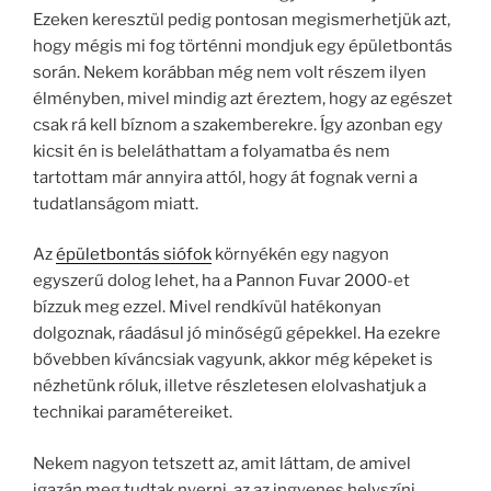
Ezeken keresztül pedig pontosan megismerhetjük azt,
hogy mégis mi fog történni mondjuk egy épületbontás
során. Nekem korábban még nem volt részem ilyen
élményben, mivel mindig azt éreztem, hogy az egészet
csak rá kell bíznom a szakemberekre. Így azonban egy
kicsit én is beleláthattam a folyamatba és nem
tartottam már annyira attól, hogy át fognak verni a
tudatlanságom miatt.
Az
épületbontás siófok
környékén egy nagyon
egyszerű dolog lehet, ha a Pannon Fuvar 2000-et
bízzuk meg ezzel. Mivel rendkívül hatékonyan
dolgoznak, ráadásul jó minőségű gépekkel. Ha ezekre
bővebben kíváncsiak vagyunk, akkor még képeket is
nézhetünk róluk, illetve részletesen elolvashatjuk a
technikai paramétereiket.
Nekem nagyon tetszett az, amit láttam, de amivel
igazán meg tudtak nyerni, az az ingyenes helyszíni