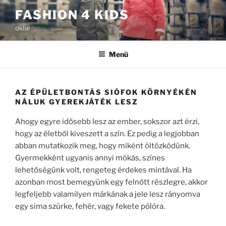
Tartalomhoz
FASHION 4 KIDS
oldal
Menü
AZ ÉPÜLETBONTÁS SIÓFOK KÖRNYÉKÉN
NÁLUK GYEREKJÁTÉK LESZ
Ahogy egyre idősebb lesz az ember, sokszor azt érzi,
hogy az életből kiveszett a szín. Ez pedig a legjobban
abban mutatkozik meg, hogy miként öltözködünk.
Gyermekként ugyanis annyi mókás, színes
lehetőségünk volt, rengeteg érdekes mintával. Ha
azonban most bemegyünk egy felnőtt részlegre, akkor
legfeljebb valamilyen márkának a jele lesz rányomva
egy sima szürke, fehér, vagy fekete pólóra.