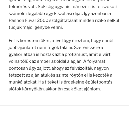
felmérés volt. Sok cég ugyanis már ezért is fel szokott
számolni legalább egy kiszállási díjat. Így azonban a
Pannon Fuvar 2000 szolgáltatását minden rizikó nélkül
tudjuk majd igénybe venni.
Fel is kerestem őket, mivel úgy éreztem, hogy ennél
jobb ajánlatot nem fogok találni. Szerencsére a
gyakorlatban is hozták azt a profizmust, amit elvárt
volna tőlük az ember az oldal alapján. A folyamat
pontosan úgy zajlott, ahogy az felvázolták, nagyon
tetszett az ajánlatuk és szinte rögtön el is kezdték a
munkálatokat. Ha titeket is érdekelne épületbontás
siófok környékén, akkor én csak őket ajánlom.