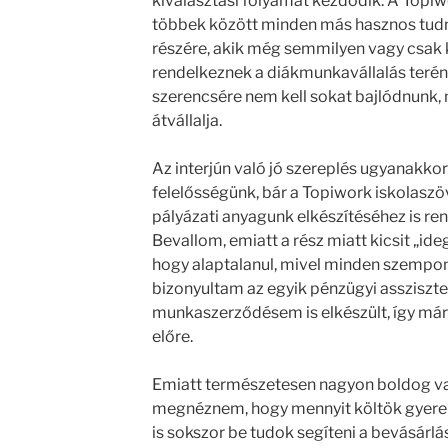
kiválasztási folyamat kezdődik. A Topiwo
többek között minden más hasznos tud
részére, akik még semmilyen vagy csak 
rendelkeznek a diákmunkavállalás terén
szerencsére nem kell sokat bajlódnunk, 
átvállalja.
Az interjún való jó szereplés ugyanakkor
felelősségünk, bár a Topiwork iskolaszö
pályázati anyagunk elkészítéséhez is re
Bevallom, emiatt a rész miatt kicsit „ide
hogy alaptalanul, mivel minden szempon
bizonyultam az egyik pénzügyi assziszt
munkaszerződésem is elkészült, így már
előre.
Emiatt természetesen nagyon boldog va
megnéznem, hogy mennyit költök gyerek
is sokszor be tudok segíteni a bevásárl