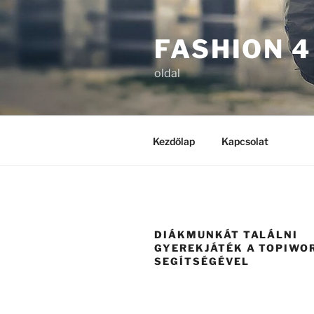
Tartalomhoz
FASHION 4
oldal
Kezdőlap
Kapcsolat
DIÁKMUNKÁT TALÁLNI
GYEREKJÁTÉK A TOPIWO
SEGÍTSÉGÉVEL