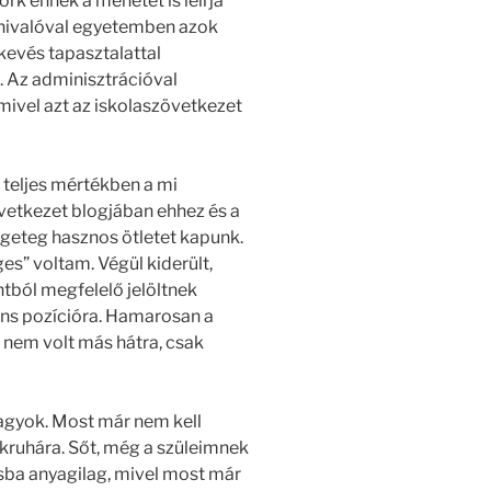
rk ennek a menetét is leírja
nivalóval egyetemben azok
kevés tapasztalattal
. Az adminisztrációval
mivel azt az iskolaszövetkezet
 teljes mértékben a mi
vetkezet blogjában ehhez és a
ngeteg hasznos ötletet kapunk.
ges” voltam. Végül kiderült,
tból megfelelő jelöltnek
ens pozícióra. Hamarosan a
 nem volt más hátra, csak
gyok. Most már nem kell
ruhára. Sőt, még a szüleimnek
ásba anyagilag, mivel most már