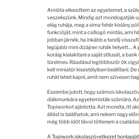
Amióta elkezdtem az egyetemet, a szül
veszekszünk. Mindig azt mondogatják u
elég ruhája, meg a sima fehér kislány pól
funkcióját, mint a csillogó mintás, ami 
jobban járnék, ha inkább a tandíj visszaf
legújabb mini dizájner ruhák helyett… A 
koráig kialakítani a saját stílusát, a ban
türelmes. Ráadásul legtöbbször ők vigy
kell miniatűr kisestélyiben beállítani. De
ruhát lehet kapni, amit nem szívesen ha
Eszembe jutott, hogy számos iskolaszöv
diákmunkára egyetemisták számára. Az
Topiworkot ajánlotta. Azt mondta, itt a
állást is találhatok, ami nekem nagy előn
még több időt távol töltenem a családo
A
Topiwork iskolaszövetkezet honlapját