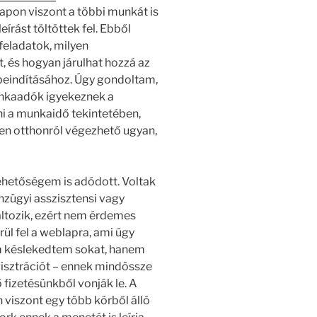
lapon viszont a többi munkát is
rást töltöttek fel. Ebből
feladatok, milyen
t, és hogyan járulhat hozzá az
beindításához. Úgy gondoltam,
unkaadók igyekeznek a
i a munkaidő tekintetében,
esen otthonról végezhető ugyan,
lehetőségem is adódott. Voltak
nzügyi asszisztensi vagy
változik, ezért nem érdemes
ül fel a weblapra, ami úgy
m késlekedtem sokat, hanem
isztrációt – ennek mindössze
ő fizetésünkből vonják le. A
 viszont egy több körből álló