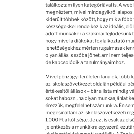
találkoztam ilyen kategóriával is. A web
megnéztem, mivel mindegyikről alapos leí
kiderült többek között, hogy mik a főbb 
készségekkel rendelkezik az ideális jelöl
adott munkakör a szakmai fejlődésünk 
hogy mivel a diákokat foglalkoztató m
lehetőségekhez mérten rugalmasak lenn
olyan állás is szóba jöhet, ami nem telj
de kapcsolódik a tanulmányaimhoz.
Mivel pénzügyi területen tanulok, több 
az iskolaszövetkezet oldalán például pé
értékesítői állások – bár a lista mindig 
sokat habozni, ha olyan munkaajánlat ker
érezzük, megfelelhet számunkra. Én se
megcsináltam az iskolaszövetkezeti reg
1.000 Ft a költsége, de azt is csak az els
jelentkezés a munkákra egyszerű, ezután