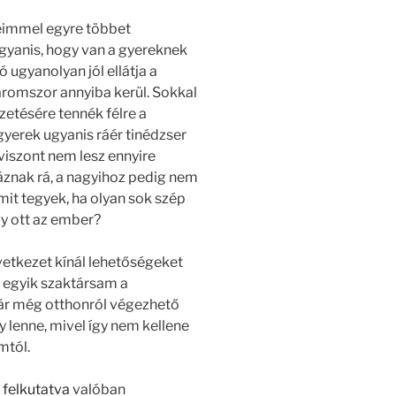
eimmel egyre többet
gyanis, hogy van a gyereknek
ó ugyanolyan jól ellátja a
háromszor annyiba kerül. Sokkal
izetésére tennék félre a
gyerek ugyanis ráér tinédzser
k viszont nem lesz ennyire
áznak rá, a nagyihoz pedig nem
 mit tegyek, ha olyan sok szép
gy ott az ember?
etkezet kínál lehetőségeket
 egyik szaktársam a
kár még otthonról végezhető
y lenne, mivel így nem kellene
mtól.
 felkutatva
valóban