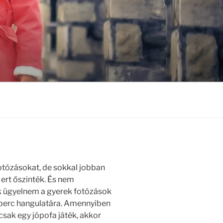
otózásokat, de sokkal jobban
ert őszinték. És nem
ak ügyelnem a gyerek fotózások
5 perc hangulatára. Amennyiben
 csak egy jópofa játék, akkor