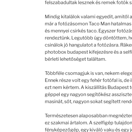
felszabadultak lesznek és remek fotók s
Mindig kitalálok valami egyedit, amitől
már a fotózásomon Taco Man hatalmas
és mennyei csirkés taco. Egyszer fotózás
rendeztünk. Legutóbb úgy döntöttem, 
csinálok jó hangulatot a fotózásra. Rák
photobox budapest kifejezésre és a self
bérleti lehetőséget találtam.
Többféle csomagjuk is van, nekem elege
Ennek része volt egy fehér fotófal is, de
ezt nem kértem. A kiszállítás Budapest 
géppel egy nagyon segítőkész asszisztens
masinát, sőt, nagyon sokat segített rend
Természetesen alaposabban megnéztem 
ez szakmai ártalom. A szelfigép tulajdo
fényképezőgép, egy kiváló vaku és egy 