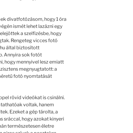
mek divatfotózásom, hogy 1 óra
végén ismét lehet lazázni egy
elejöttek a szelfizésbe, hogy
ngtak. Rengeteg vicces fotó
u által biztosított
. Annyira sok fotót
, hogy mennyivel lesz emiatt
zisztens megnyugtatott: a
méretű fotó nyomtatását
pel rövid videókat is csinálni.
tathatóak voltak, hanem
ek. Ezeket a gép tárolta, a
s sráccal, hogy azokat kinyeri
mán természetesen életre