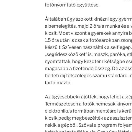
fotónyomtató együttese.
Általában úgy szokott kinézni egy gyer
a bemelegítés, majd 2 óra a munka és a 
kicsit. Most viszont a gyerekek annyira b
1.5 óra után is csak a fotósarokban zso
készült. Szívesen használták a selfiegep.h
„segédeszközöket” is: maszk, paróka, stb
nyomtattak, hogy kezdtem kétségbe esni
magasabb a fizetendő összeg. De az ass
bérleti díj tetszőleges számú standard 
tartalmazta.
Az ügyesebbek rájöttek, hogy lehet a gép
Természetesen a fotók nemcsak kinyom
elektronikus formában mentésre is került
kicsik pedig megbeszélték az assziszten
nekik a gépből. Szóval a program folya