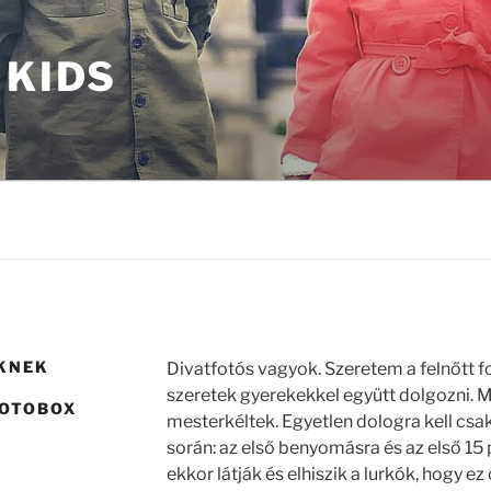
 KIDS
KNEK
Divatfotós vagyok. Szeretem a felnőtt f
szeretek gyerekekkel együtt dolgozni. M
HOTOBOX
mesterkéltek. Egyetlen dologra kell cs
során: az első benyomásra és az első 1
ekkor látják és elhiszik a lurkók, hogy ez