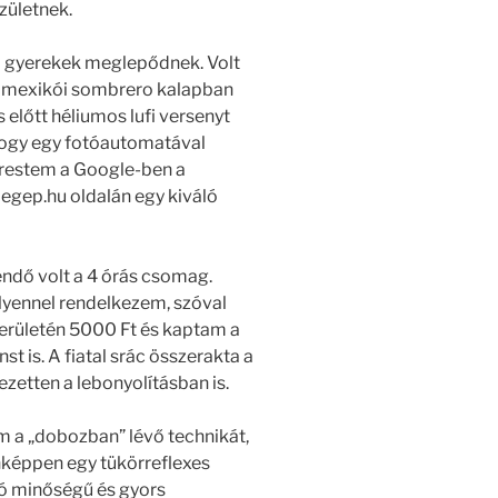
zületnek.
 a gyerekek meglepődnek. Volt
 mexikói sombrero kalapban
 előtt héliumos lufi versenyt
hogy egy fotóautomatával
erestem a Google-ben a
iegep.hu oldalán egy kiváló
ndő volt a 4 órás csomag.
 ilyennel rendelkezem, szóval
területén 5000 Ft és kaptam a
t is. A fiatal srác összerakta a
ezetten a lebonyolításban is.
a „dobozban” lévő technikát,
nképpen egy tükörreflexes
jó minőségű és gyors