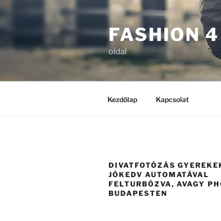
Tartalomhoz
FASHION 4
oldal
Kezdőlap
Kapcsolat
DIVATFOTÓZÁS GYEREKE
JÓKEDV AUTOMATÁVAL
FELTURBÓZVA, AVAGY P
BUDAPESTEN