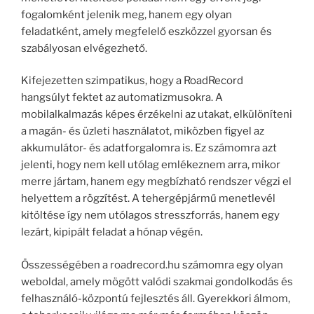
fogalomként jelenik meg, hanem egy olyan
feladatként, amely megfelelő eszközzel gyorsan és
szabályosan elvégezhető.
Kifejezetten szimpatikus, hogy a RoadRecord
hangsúlyt fektet az automatizmusokra. A
mobilalkalmazás képes érzékelni az utakat, elkülöníteni
a magán- és üzleti használatot, miközben figyel az
akkumulátor- és adatforgalomra is. Ez számomra azt
jelenti, hogy nem kell utólag emlékeznem arra, mikor
merre jártam, hanem egy megbízható rendszer végzi el
helyettem a rögzítést. A tehergépjármű menetlevél
kitöltése így nem utólagos stresszforrás, hanem egy
lezárt, kipipált feladat a hónap végén.
Összességében a roadrecord.hu számomra egy olyan
weboldal, amely mögött valódi szakmai gondolkodás és
felhasználó-központú fejlesztés áll. Gyerekkori álmom,