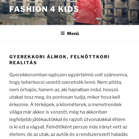
Tartalomhoz
FASHION 4 KIDS
oldal
Menü
GYEREKKORI ÁLMOK, FELNŐTTKORI
REALITÁS
Gyerekkoromban egészen egyértelmű volt számomra,
hogy teherkocsi vezető szeretnék lenni. Nem pilóta,
nem űrhajós, hanem az, aki hajnalban indul, hosszú
utakat tesz meg, és pontosan tudja, mikor hova kell
érkeznie. A térképek, a kilométerek, a menetrendek
világa már akkor is vonzott, még ha akkoriban
legfeljebb játékautókkal és rajzolt útvonalakkal éltem
is ki ezt a vágyat. Felnőttként persze más irányt vett az
életem, de az utak, az autók és a rendszerezett haladás