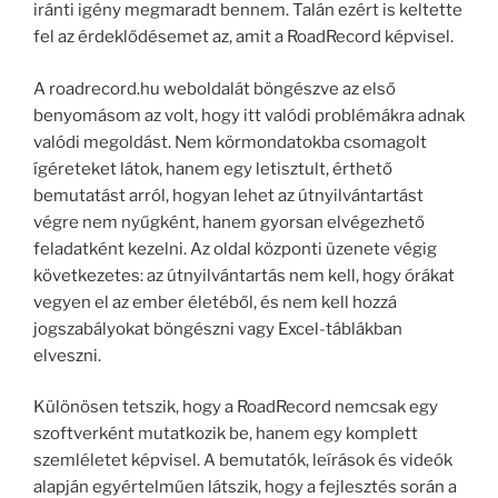
iránti igény megmaradt bennem. Talán ezért is keltette
fel az érdeklődésemet az, amit a RoadRecord képvisel.
A roadrecord.hu weboldalát böngészve az első
benyomásom az volt, hogy itt valódi problémákra adnak
valódi megoldást. Nem körmondatokba csomagolt
ígéreteket látok, hanem egy letisztult, érthető
bemutatást arról, hogyan lehet az útnyilvántartást
végre nem nyűgként, hanem gyorsan elvégezhető
feladatként kezelni. Az oldal központi üzenete végig
következetes: az útnyilvántartás nem kell, hogy órákat
vegyen el az ember életéből, és nem kell hozzá
jogszabályokat böngészni vagy Excel-táblákban
elveszni.
Különösen tetszik, hogy a RoadRecord nemcsak egy
szoftverként mutatkozik be, hanem egy komplett
szemléletet képvisel. A bemutatók, leírások és videók
alapján egyértelműen látszik, hogy a fejlesztés során a