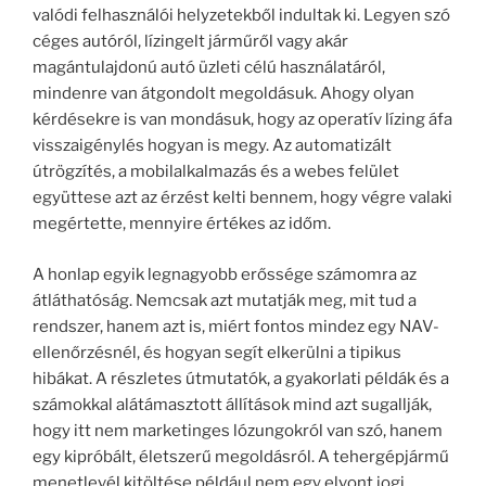
valódi felhasználói helyzetekből indultak ki. Legyen szó
céges autóról, lízingelt járműről vagy akár
magántulajdonú autó üzleti célú használatáról,
mindenre van átgondolt megoldásuk. Ahogy olyan
kérdésekre is van mondásuk, hogy az operatív lízing áfa
visszaigénylés hogyan is megy. Az automatizált
útrögzítés, a mobilalkalmazás és a webes felület
együttese azt az érzést kelti bennem, hogy végre valaki
megértette, mennyire értékes az időm.
A honlap egyik legnagyobb erőssége számomra az
átláthatóság. Nemcsak azt mutatják meg, mit tud a
rendszer, hanem azt is, miért fontos mindez egy NAV-
ellenőrzésnél, és hogyan segít elkerülni a tipikus
hibákat. A részletes útmutatók, a gyakorlati példák és a
számokkal alátámasztott állítások mind azt sugallják,
hogy itt nem marketinges lózungokról van szó, hanem
egy kipróbált, életszerű megoldásról. A tehergépjármű
menetlevél kitöltése például nem egy elvont jogi